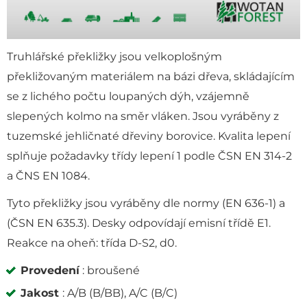
Truhlářské překližky jsou velkoplošným
překližovaným materiálem na bázi dřeva, skládajícím
se z lichého počtu loupaných dýh, vzájemně
slepených kolmo na směr vláken. Jsou vyráběny z
tuzemské jehličnaté dřeviny borovice. Kvalita lepení
splňuje požadavky třídy lepení 1 podle ČSN EN 314-2
a ČNS EN 1084.
Tyto překližky jsou vyráběny dle normy (EN 636-1) a
(ČSN EN 635.3). Desky odpovídají emisní třídě E1.
Reakce na oheň: třída D-S2, d0.
Provedení
: broušené
Jakost
: A/B (B/BB), A/C (B/C)