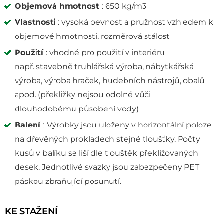
Objemová hmotnost
: 650 kg/m3
Vlastnosti
: vysoká pevnost a pružnost vzhledem k
objemové hmotnosti, rozměrová stálost
Použití
: vhodné pro použití v interiéru
např. stavebně truhlářská výroba, nábytkářská
výroba, výroba hraček, hudebních nástrojů, obalů
apod. (překližky nejsou odolné vůči
dlouhodobému působení vody)
Balení
:
Výrobky jsou uloženy v horizontální poloze
na dřevěných prokladech stejné tloušťky. Počty
kusů v balíku se liší dle tlouštěk překližovaných
desek. Jednotlivé svazky jsou zabezpečeny PET
páskou zbraňující posunutí.
KE STAŽENÍ